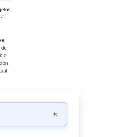
jetos
-
se
r de
ble
ción
tual